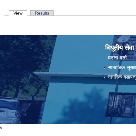
Primary tabs
View
(active tab)
Results
विधुतीय सेवा
घटना दर्ता
सामाजिक सुरक्ष
नागरिक वडापत्
//