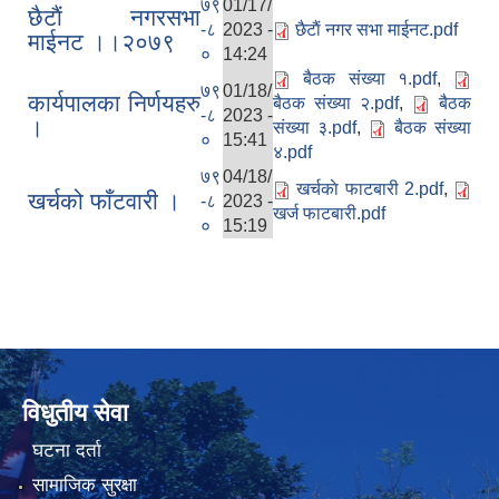
७९
01/17/
छैटाैं नगरसभा
-८
2023 -
छैटाैं नगर सभा माईनट.pdf
माईनट ।।२०७९
०
14:24
बैठक संख्या १.pdf
,
७९
01/18/
कार्यपालका निर्णयहरु
बैठक संख्या २.pdf
,
बैठक
-८
2023 -
।
संख्या ३.pdf
,
बैठक संख्या
०
15:41
४.pdf
७९
04/18/
खर्चकाे फाटबारी 2.pdf
,
खर्चको फाँटवारी ।
-८
2023 -
खर्ज फाटबारी.pdf
०
15:19
विधुतीय सेवा
घटना दर्ता
सामाजिक सुरक्षा