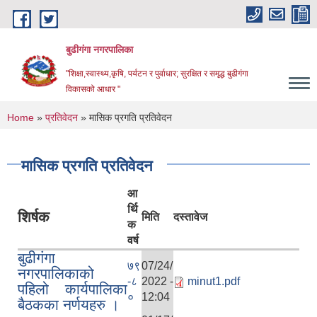
Skip to main content
बुढीगंगा नगरपालिका
"शिक्षा,स्वास्थ्य,कृषि, पर्यटन र पुर्वाधार; सुरक्षित र समृद्ध बुढीगंगा
विकासको आधार "
You are here
Home
»
प्रतिवेदन
» मासिक प्रगति प्रतिवेदन
मासिक प्रगति प्रतिवेदन
आ
र्थि
शिर्षक
मिति
दस्तावेज
क
वर्ष
बुढीगंगा
७९
07/24/
नगरपालिकाको
-८
2022 -
minut1.pdf
पहिलो कार्यपालिका
०
12:04
बैठकका नर्णयहरु ।