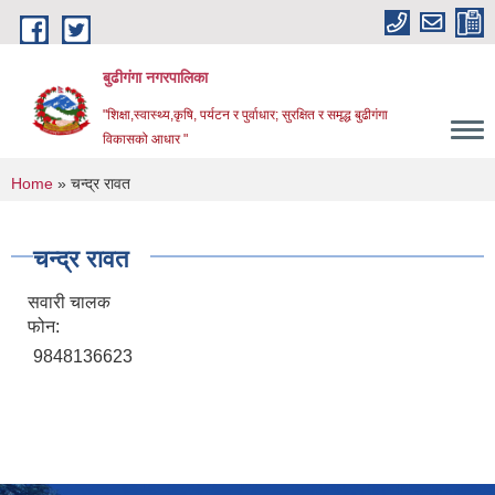
Skip to main content
बुढीगंगा नगरपालिका
"शिक्षा,स्वास्थ्य,कृषि, पर्यटन र पुर्वाधार; सुरक्षित र समृद्ध बुढीगंगा
विकासको आधार "
You are here
Home
» चन्द्र रावत
चन्द्र रावत
सवारी चालक
फोन:
9848136623