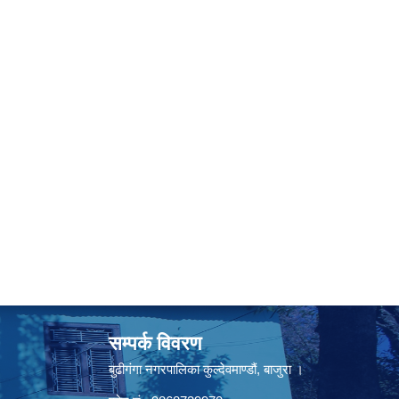
सम्पर्क विवरण
बुढीगंगा नगरपालिका कुल्देवमाण्डौं, बाजुरा ।